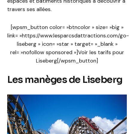
espaces et bâtiments historiques à découvrir à
travers ses allées.
[wpsm_button color= »btncolor » size= »big »
link= »https://www.lesparcsdattractions.com/go-
liseberg » icon= »star » target= »_blank »
rel= »nofollow sponsored »]Voir les tarifs pour
Liseberg[/wpsm_button]
Les manèges de Liseberg